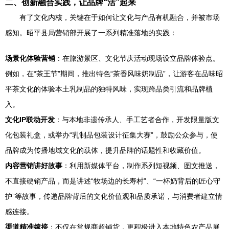
二、创新融合实践，让品牌“活”起来
有了文化内核，关键在于如何让文化与产品有机融合，并被市场
感知。昭平县局营销部开展了一系列精准落地的实践：
场景化体验营销
：在旅游景区、文化节庆活动现场设立品牌体验点。
例如，在“茶王节”期间，推出特色“茶香风味奶制品”，让游客在品味昭
平茶文化的体验本土乳制品的独特风味，实现跨品类引流和品牌植
入。
文化IP联动开发
：与本地非遗传承人、手工艺者合作，开发限量版文
化包装礼盒，或举办“乳制品包装设计征集大赛”，鼓励公众参与，使
品牌成为传播地域文化的载体，提升品牌的话题性和收藏价值。
内容营销讲好故事
：利用新媒体平台，制作系列短视频、图文推送，
不直接硬销产品，而是讲述“牧场边的长寿村”、“一杯奶背后的匠心守
护”等故事，传递品牌背后的文化价值观和品质承诺，与消费者建立情
感连接。
渠道精准嫁接
：不仅在常规商超铺货，更积极进入本地特色农产品展