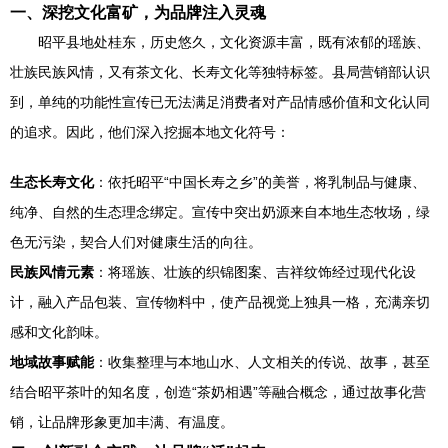
一、深挖文化富矿，为品牌注入灵魂
昭平县地处桂东，历史悠久，文化资源丰富，既有浓郁的瑶族、
壮族民族风情，又有茶文化、长寿文化等独特标签。县局营销部认识
到，单纯的功能性宣传已无法满足消费者对产品情感价值和文化认同
的追求。因此，他们深入挖掘本地文化符号：
生态长寿文化
：依托昭平“中国长寿之乡”的美誉，将乳制品与健康、
纯净、自然的生态理念绑定。宣传中突出奶源来自本地生态牧场，绿
色无污染，契合人们对健康生活的向往。
民族风情元素
：将瑶族、壮族的织锦图案、吉祥纹饰经过现代化设
计，融入产品包装、宣传物料中，使产品视觉上独具一格，充满亲切
感和文化韵味。
地域故事赋能
：收集整理与本地山水、人文相关的传说、故事，甚至
结合昭平茶叶的知名度，创造“茶奶相遇”等融合概念，通过故事化营
销，让品牌形象更加丰满、有温度。