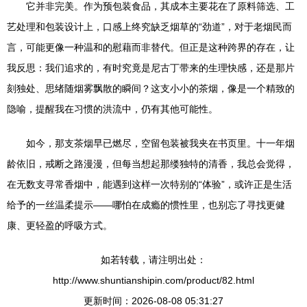
它并非完美。作为预包装食品，其成本主要花在了原料筛选、工
艺处理和包装设计上，口感上终究缺乏烟草的“劲道”，对于老烟民而
言，可能更像一种温和的慰藉而非替代。但正是这种跨界的存在，让
我反思：我们追求的，有时究竟是尼古丁带来的生理快感，还是那片
刻独处、思绪随烟雾飘散的瞬间？这支小小的茶烟，像是一个精致的
隐喻，提醒我在习惯的洪流中，仍有其他可能性。
如今，那支茶烟早已燃尽，空留包装被我夹在书页里。十一年烟
龄依旧，戒断之路漫漫，但每当想起那缕独特的清香，我总会觉得，
在无数支寻常香烟中，能遇到这样一次特别的“体验”，或许正是生活
给予的一丝温柔提示——哪怕在成瘾的惯性里，也别忘了寻找更健
康、更轻盈的呼吸方式。
如若转载，请注明出处：
http://www.shuntianshipin.com/product/82.html
更新时间：2026-08-08 05:31:27