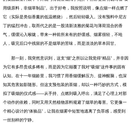
用级原料，非烟草制品”。出于好奇，我按照说明，像点烟一样点燃了
它（实际是类似香薰的低温燃烧），然后轻轻吸入。没有预料中尼古
丁的猛烈冲击，取而代之的是一股清新淡雅的菊花与薄荷混合的香
气，缓缓沁入喉咙，带来一种前所未有的舒缓感。烟雾很轻，不呛
人，吸完后口中残留的不是烟草的苦味，而是淡淡的草本回甘。
那一刻，我突然意识到，这支“烟”之所以让我觉得“精品”，并非因
为它有多昂贵或多稀有，而是因为它颠覆了我对“吸烟”这件事的固有
认知。在十一年烟龄里，我习惯了用香烟缓解压力、提神醒脑，也深
知其危害如影随形。但这支预包装的茶烟，却以一种巧妙的方式，模
拟了吸烟的仪式感——从手持、点燃到吸入呼出，满足了心理上对那
个动作的依赖，同时又用天然植物原料规避了烟草的毒害。它更像一
个精心设计的“体验品”，让我在烟雾中短暂地逃离了负罪感，感受到
一丝别样的宁静。