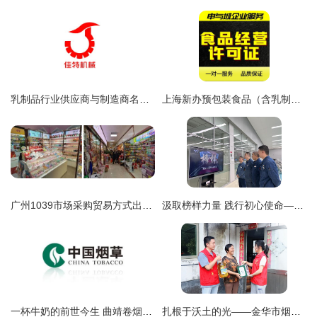
乳制品行业供应商与制造商名录 如何通过八方资源网高效对接生产厂家
上海新办预包装食品（含乳制品）流通经营许可证材料清单及注意事项
广州1039市场采购贸易方式出口预包装食品试点启动 中小企业食品出口的新机遇
汲取榜样力量 践行初心使命——四川中烟绵阳卷烟厂卷包车间党总支组织党员观看《榜样6》后关于乳制品产业发展的启示思考
一杯牛奶的前世今生 曲靖卷烟厂的跨界探索与乳制品之路
扎根于沃土的光——金华市烟草专卖局“点亮·香溢”志愿服务纪实