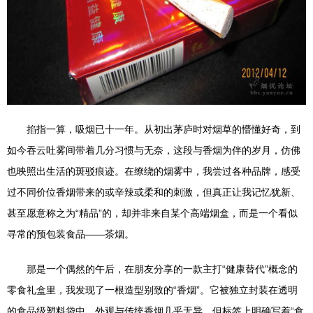
掐指一算，吸烟已十一年。从初出茅庐时对烟草的懵懂好奇，到
如今吞云吐雾间带着几分习惯与无奈，这段与香烟为伴的岁月，仿佛
也映照出生活的斑驳痕迹。在缭绕的烟雾中，我尝过各种品牌，感受
过不同价位香烟带来的或辛辣或柔和的刺激，但真正让我记忆犹新、
甚至愿意称之为“精品”的，却并非来自某个高端烟盒，而是一个看似
寻常的预包装食品——茶烟。
那是一个偶然的午后，在朋友分享的一款主打“健康替代”概念的
零食礼盒里，我发现了一根造型别致的“香烟”。它被独立封装在透明
的食品级塑料袋中，外观与传统香烟几乎无异，但标签上明确写着“食