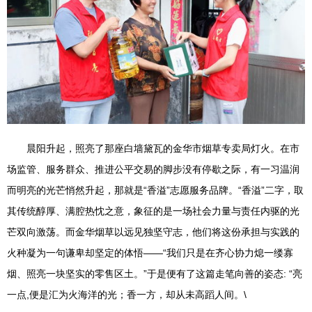
晨阳升起，照亮了那座白墙黛瓦的金华市烟草专卖局灯火。在市
场监管、服务群众、推进公平交易的脚步没有停歇之际，有一习温润
而明亮的光芒悄然升起，那就是“香溢”志愿服务品牌。“香溢”二字，取
其传统醇厚、满腔热忱之意，象征的是一场社会力量与责任内驱的光
芒双向激荡。而金华烟草以远见独坚守志，他们将这份承担与实践的
火种凝为一句谦卑却坚定的体悟——“我们只是在齐心协力熄一缕寡
烟、照亮一块坚实的零售区土。”于是便有了这篇走笔向善的姿态: “亮
一点,便是汇为火海洋的光；香一方，却从未高蹈人间。\