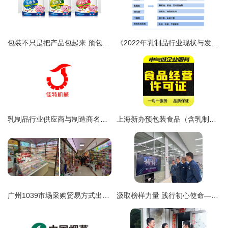
包装不只是把产品包起来 预包装食品的设计思维与商业逻辑
《2022年乳制品行业现状与发展前景深度解读——从一场“奶荒”说起》
乳制品行业供应商与制造商名录 如何通过八方资源网高效对接生产厂家
上海新办预包装食品（含乳制品）流通经营许可证材料清单及注意事项
广州1039市场采购贸易方式出口预包装食品试点启动 中小企业食品出口的新机遇
汲取榜样力量 践行初心使命——四川中烟绵阳卷烟厂卷包车间党总支组织党员观看《榜样6》后关于乳制品产业发展的启示思考