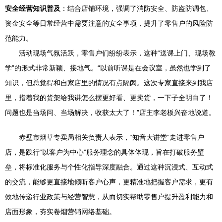
安全经营知识普及
：结合店铺环境，强调了消防安全、防盗防调包、
资金安全等日常经营中需要注意的安全事项，提升了零售户的风险防
范能力。
活动现场气氛活跃，零售户们纷纷表示，这种“送课上门、现场教
学”的形式非常新颖、接地气。“以前听课是在会议室，虽然也学到了
知识，但总觉得和自家店里的情况有点隔阂。这次专家直接来到我店
里，指着我的货架给我讲怎么摆更好看、更卖货，一下子全明白了！
问题也是当场问、当场解决，收获太大了！”店主李老板兴奋地说道。
赤壁市烟草专卖局相关负责人表示，“知音大讲堂”走进零售户
店，是践行“以客户为中心”服务理念的具体体现，旨在打破服务壁
垒，将标准化服务与个性化指导深度融合。通过这种沉浸式、互动式
的交流，能够更直接地倾听客户心声，更精准地把握客户需求，更有
效地传递行业政策与经营智慧，从而切实帮助零售户提升盈利能力和
店面形象，夯实卷烟营销网络基础。